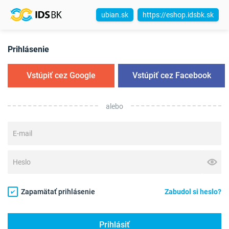
ubian.sk
https://eshop.idsbk.sk
Prihlásenie
Vstúpiť cez Google
Vstúpiť cez Facebook
alebo
Zapamätať prihlásenie
Zabudol si heslo?
Prihlásiť